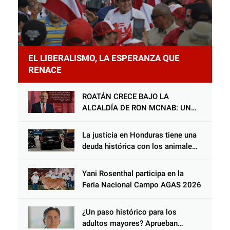
EL LIBERALISMO, LA ESPERANZA QUE
RENACE
ROATÁN CRECE BAJO LA
ALCALDÍA DE RON MCNAB: UN
GESTOR ALIADO DE LA
COMUNIDAD Y DEL PARTIDO
La justicia en Honduras tiene una
LIBERAL
deuda histórica con los animales,
y negarse a castigar con todo el
peso de la ley al responsable de
Yani Rosenthal participa en la
Choloma es consolidar un Estado
Feria Nacional Campo AGAS 2026
que protege al verdugo y
abandona al inocente.
¿Un paso histórico para los
adultos mayores? Aprueban