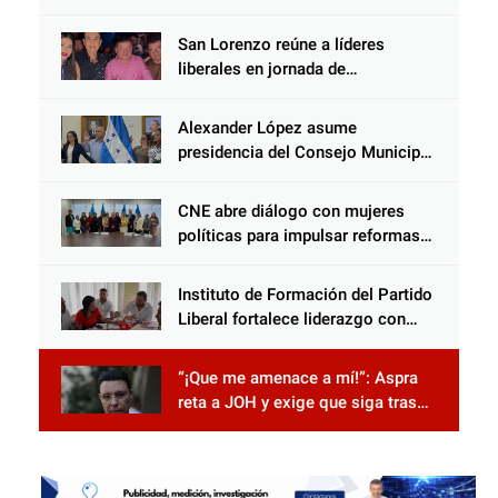
reforma impulsada por el diputado
Salomón Nazar para fortalecer su
San Lorenzo reúne a líderes
protección en Honduras
liberales en jornada de
acercamiento y unidad
Alexander López asume
presidencia del Consejo Municipal
Censal de El Progreso para el
Censo Nacional 2026
CNE abre diálogo con mujeres
políticas para impulsar reformas
electorales
Instituto de Formación del Partido
Liberal fortalece liderazgo con
jornadas de capacitación
“¡Que me amenace a mí!”: Aspra
reta a JOH y exige que siga tras
las rejas