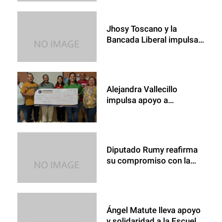
Mosquitia 🙏🏻🩺❤️
Jhosy Toscano y la
Bancada Liberal impulsan
reformas para fortalecer
la democracia
Alejandra Vallecillo
impulsa apoyo a
personas con
discapacidad en
Potrerillos
Diputado Rumy reafirma
su compromiso con la
educación y la juventud
hondureña
Ángel Matute lleva apoyo
y solidaridad a la Escuela