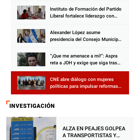
Instituto de Formación del Partido
Liberal fortalece liderazgo con
jornadas de capacitación
Alexander López asume
presidencia del Consejo Municipal
Censal de El Progreso para el
Censo Nacional 2026
“¡Que me amenace a mí!”: Aspra
reta a JOH y exige que siga tras
las rejas
CNE abre diálogo con mujeres
políticas para impulsar reformas
electorales
INVESTIGACIÓN
ALZA EN PEAJES GOLPEA
A TRANSPORTISTAS Y