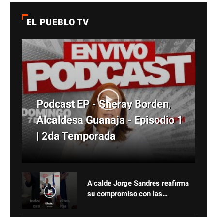
DE LAS
EL PUEBLO TV
“RECONSTRUCCIONES” DEL
OFICIALISMO
Podcast EP - Sheray Borden,
Alcaldesa Guanaja - Episodio 1
| 2da Temporada
Alcalde Jorge Sandres reafirma
su compromiso con las
comunidades de Santa Ana