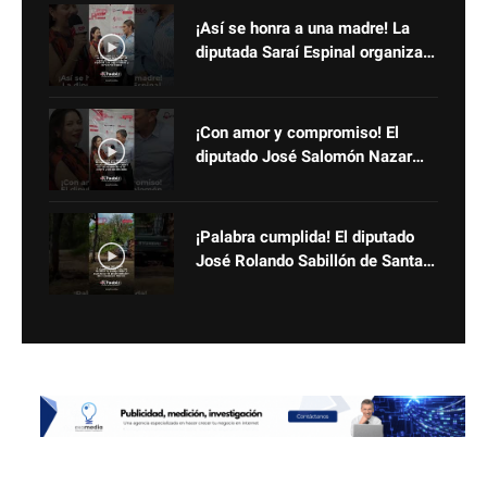
¡Así se honra a una madre! La
diputada Saraí Espinal organiza
una celebración especial que
dejó sonrisas y corazones llenos
¡Con amor y compromiso! El
diputado José Salomón Nazar
celebra a las madres con un
evento lleno de alegría y
reconocimiento
¡Palabra cumplida! El diputado
José Rolando Sabillón de Santa
Bárbara avanza con la
pavimentación de Guacamaya
Gualala