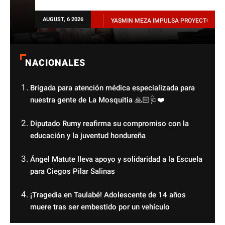
SIN EXCUSAS PARA QUIENES
AUGUST, 6 2026
UA POTABLE EN SANTA BÁRBARA
YASMIN MEZA IMPULSA PROYECTO PARA
ASESINEN ANIMALES
prev
NACIONALES
next
Brigada para atención médica especializada para
nuestra gente de La Mosquitia 🙏🏻🩺❤️
Diputado Rumy reafirma su compromiso con la
educación y la juventud hondureña
Ángel Matute lleva apoyo y solidaridad a la Escuela
para Ciegos Pilar Salinas
¡Tragedia en Taulabé! Adolescente de 14 años
muere tras ser embestido por un vehículo