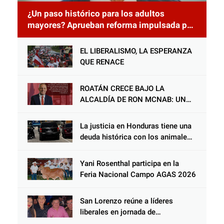
¿Un paso histórico para los adultos
mayores? Aprueban reforma impulsada por
el diputado Salomón Nazar para fortalecer
su protección en Honduras
EL LIBERALISMO, LA ESPERANZA
QUE RENACE
ROATÁN CRECE BAJO LA
ALCALDÍA DE RON MCNAB: UN
GESTOR ALIADO DE LA
COMUNIDAD Y DEL PARTIDO
La justicia en Honduras tiene una
LIBERAL
deuda histórica con los animales,
y negarse a castigar con todo el
peso de la ley al responsable de
Yani Rosenthal participa en la
Choloma es consolidar un Estado
Feria Nacional Campo AGAS 2026
que protege al verdugo y
abandona al inocente.
San Lorenzo reúne a líderes
liberales en jornada de
acercamiento y unidad