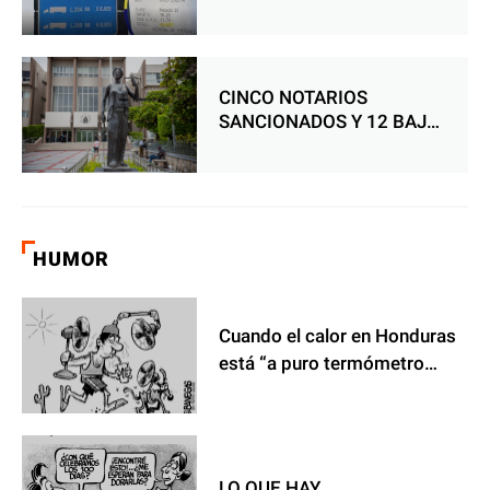
FAMILIAS HONDUREÑAS:
SAPP INVESTIGARÁ A
COVI
CINCO NOTARIOS
SANCIONADOS Y 12 BAJO
INVESTIGACIÓN POR
IRREGULARIDADES
HUMOR
Cuando el calor en Honduras
está “a puro termómetro
infernal”, el humor también se
vuelve una forma de
desahogo y denuncia
LO QUE HAY