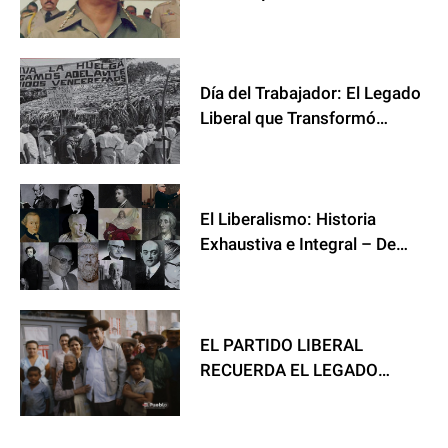
Policarpo Paz García
Día del Trabajador: El Legado
Liberal que Transformó
Honduras
El Liberalismo: Historia
Exhaustiva e Integral – De
"Liberalis" Romano y Cicerón
a Morazán, Locke, Smith y
Legado Hondureño
EL PARTIDO LIBERAL
RECUERDA EL LEGADO
EDUCATIVO DE ROBERTO
SUAZO CÓRDOVA Y
DESENMASCARA LA FARSA