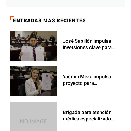
escapado de un
entorno de pruebas y
ENTRADAS MÁS RECIENTES
atacado sistemas de
otra empresa
José Sabillón impulsa
inversiones clave para
garantizar agua potable
en Santa Bárbara
Yasmin Meza impulsa
proyecto para
transformar la
infraestructura educativa
en Cortés
Brigada para atención
médica especializada
para nuestra gente de La