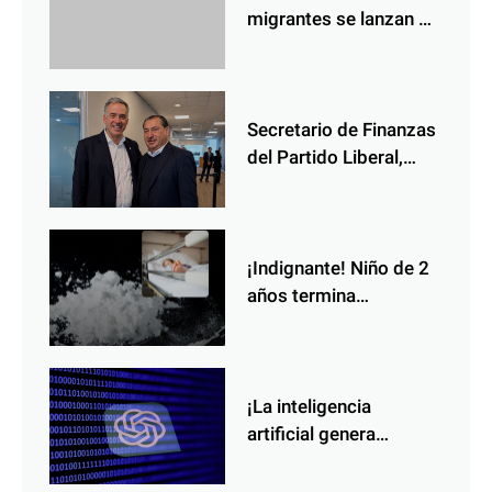
migrantes se lanzan de
camiones para evitar
deportación
Secretario de Finanzas
del Partido Liberal,
Allan Ramos, impulsa
alianzas estratégicas
en Uruguay junto al
presidente Yamandú
¡Indignante! Niño de 2
Orsi
años termina
hospitalizado tras dar
positivo a cocaína
mientras estaba bajo
cuidado de un adulto
¡La inteligencia
artificial genera
preocupación! la IA de
OpenAI habría