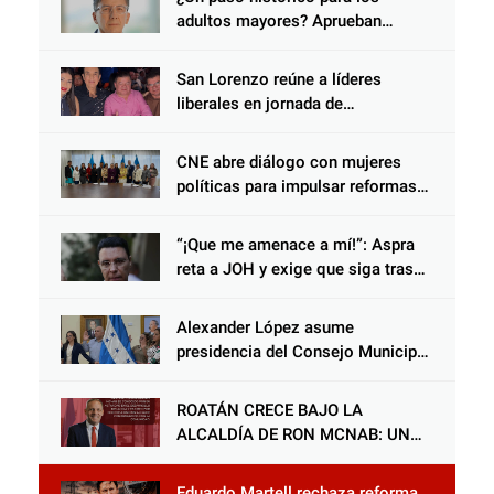
adultos mayores? Aprueban
reforma impulsada por el diputado
Salomón Nazar para fortalecer su
San Lorenzo reúne a líderes
protección en Honduras
liberales en jornada de
acercamiento y unidad
CNE abre diálogo con mujeres
políticas para impulsar reformas
electorales
“¡Que me amenace a mí!”: Aspra
reta a JOH y exige que siga tras
las rejas
Alexander López asume
presidencia del Consejo Municipal
Censal de El Progreso para el
Censo Nacional 2026
ROATÁN CRECE BAJO LA
ALCALDÍA DE RON MCNAB: UN
GESTOR ALIADO DE LA
COMUNIDAD Y DEL PARTIDO
Eduardo Martell rechaza reforma