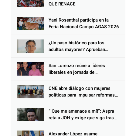
QUE RENACE
Yani Rosenthal participa en la
Feria Nacional Campo AGAS 2026
¿Un paso histórico para los
adultos mayores? Aprueban
reforma impulsada por el diputado
Salomón Nazar para fortalecer su
San Lorenzo reúne a líderes
protección en Honduras
liberales en jornada de
acercamiento y unidad
CNE abre diálogo con mujeres
políticas para impulsar reformas
electorales
“¡Que me amenace a mí!”: Aspra
reta a JOH y exige que siga tras
las rejas
Alexander López asume