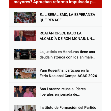
mayores? Aprueban reforma impulsada por
el diputado Salomón Nazar para fortalecer
su protección en Honduras
EL LIBERALISMO, LA ESPERANZA
QUE RENACE
ROATÁN CRECE BAJO LA
ALCALDÍA DE RON MCNAB: UN
GESTOR ALIADO DE LA
COMUNIDAD Y DEL PARTIDO
La justicia en Honduras tiene una
LIBERAL
deuda histórica con los animales,
y negarse a castigar con todo el
peso de la ley al responsable de
Yani Rosenthal participa en la
Choloma es consolidar un Estado
Feria Nacional Campo AGAS 2026
que protege al verdugo y
abandona al inocente.
San Lorenzo reúne a líderes
liberales en jornada de
acercamiento y unidad
Instituto de Formación del Partido