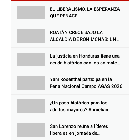
práctica odontológica
EL LIBERALISMO, LA ESPERANZA
QUE RENACE
ROATÁN CRECE BAJO LA
ALCALDÍA DE RON MCNAB: UN
GESTOR ALIADO DE LA
COMUNIDAD Y DEL PARTIDO
La justicia en Honduras tiene una
LIBERAL
deuda histórica con los animales,
y negarse a castigar con todo el
peso de la ley al responsable de
Yani Rosenthal participa en la
Choloma es consolidar un Estado
Feria Nacional Campo AGAS 2026
que protege al verdugo y
abandona al inocente.
¿Un paso histórico para los
adultos mayores? Aprueban
reforma impulsada por el diputado
Salomón Nazar para fortalecer su
San Lorenzo reúne a líderes
protección en Honduras
liberales en jornada de