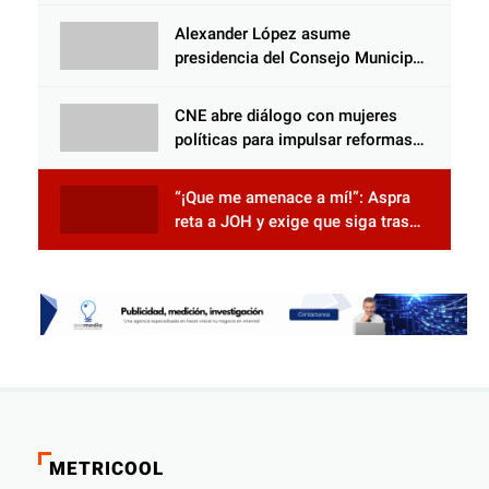
acercamiento y unidad
Alexander López asume
presidencia del Consejo Municipal
Censal de El Progreso para el
Censo Nacional 2026
CNE abre diálogo con mujeres
políticas para impulsar reformas
electorales
“¡Que me amenace a mí!”: Aspra
reta a JOH y exige que siga tras
las rejas
METRICOOL