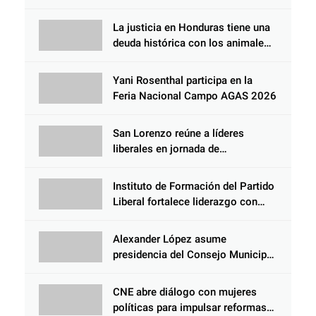
GESTOR ALIADO DE LA
COMUNIDAD Y DEL PARTIDO
La justicia en Honduras tiene una
LIBERAL
deuda histórica con los animales,
y negarse a castigar con todo el
peso de la ley al responsable de
Yani Rosenthal participa en la
Choloma es consolidar un Estado
Feria Nacional Campo AGAS 2026
que protege al verdugo y
abandona al inocente.
San Lorenzo reúne a líderes
liberales en jornada de
acercamiento y unidad
Instituto de Formación del Partido
Liberal fortalece liderazgo con
jornadas de capacitación
Alexander López asume
presidencia del Consejo Municipal
Censal de El Progreso para el
Censo Nacional 2026
CNE abre diálogo con mujeres
políticas para impulsar reformas