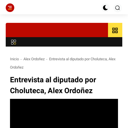
grid_view
Inicio
Alex Ordoñez
Entrevista al diputado por Choluteca, Alex
Ordoñez
Entrevista al diputado por
Choluteca, Alex Ordoñez