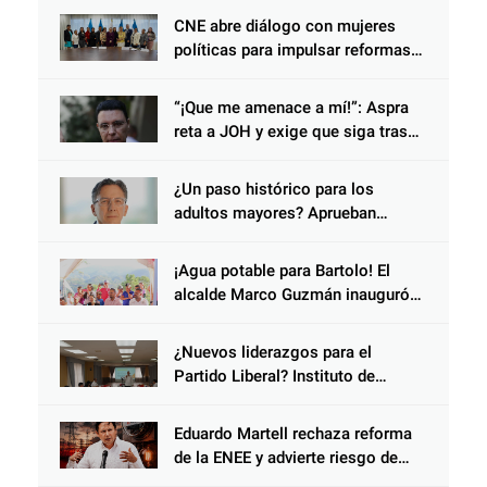
CNE abre diálogo con mujeres
políticas para impulsar reformas
electorales
“¡Que me amenace a mí!”: Aspra
reta a JOH y exige que siga tras
las rejas
¿Un paso histórico para los
adultos mayores? Aprueban
reforma impulsada por el diputado
Salomón Nazar para fortalecer su
¡Agua potable para Bartolo! El
protección en Honduras
alcalde Marco Guzmán inauguró
gran proyecto que beneficiará a
las familias de Cantarranas
¿Nuevos liderazgos para el
Partido Liberal? Instituto de
Educación Política desarrolla
tercer módulo en Santa Rosa de
Eduardo Martell rechaza reforma
Copán
de la ENEE y advierte riesgo de
privatización