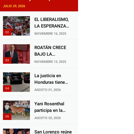
reforma impulsada por el
JULIO 29, 2026
diputado Salomón Nazar para
fortalecer su protección en
EL LIBERALISMO,
Honduras
LA ESPERANZA
QUE RENACE
NOVIEMBRE 16, 2025
ROATÁN CRECE
BAJO LA
ALCALDÍA DE RON
NOVIEMBRE 13, 2025
MCNAB: UN
GESTOR ALIADO
La justicia en
DE LA
Honduras tiene
COMUNIDAD Y
una deuda
AGOSTO 01, 2026
DEL PARTIDO
histórica con los
LIBERAL
animales, y
Yani Rosenthal
negarse a castigar
participa en la
con todo el peso
Feria Nacional
AGOSTO 02, 2026
de la ley al
Campo AGAS
responsable de
2026
San Lorenzo reúne