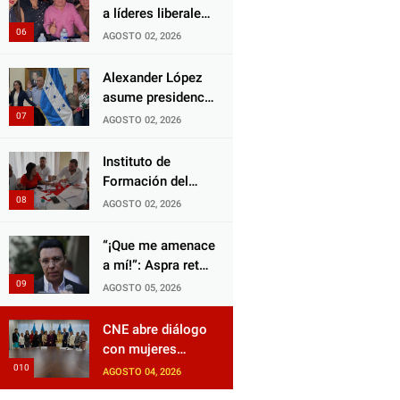
Choloma es
a líderes liberales
consolidar un
en jornada de
AGOSTO 02, 2026
Estado que
acercamiento y
protege al verdugo
unidad
Alexander López
y abandona al
asume presidencia
inocente.
del Consejo
AGOSTO 02, 2026
Municipal Censal
de El Progreso
Instituto de
para el Censo
Formación del
Nacional 2026
Partido Liberal
AGOSTO 02, 2026
fortalece
liderazgo con
“¡Que me amenace
jornadas de
a mí!”: Aspra reta
capacitación
a JOH y exige que
AGOSTO 05, 2026
siga tras las rejas
CNE abre diálogo
con mujeres
políticas para
AGOSTO 04, 2026
impulsar reformas