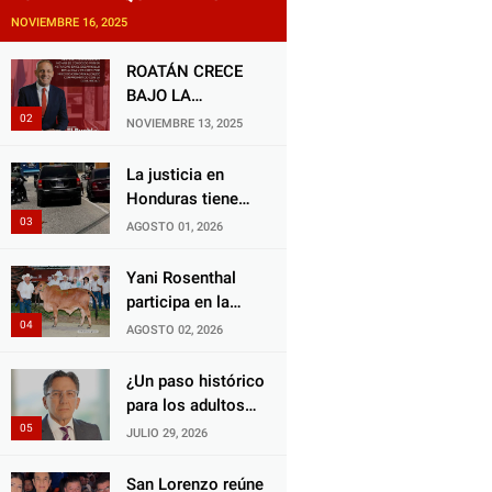
NOVIEMBRE 16, 2025
ROATÁN CRECE
BAJO LA
ALCALDÍA DE RON
NOVIEMBRE 13, 2025
MCNAB: UN
GESTOR ALIADO
La justicia en
DE LA
Honduras tiene
COMUNIDAD Y
una deuda
AGOSTO 01, 2026
DEL PARTIDO
histórica con los
LIBERAL
animales, y
Yani Rosenthal
negarse a castigar
participa en la
con todo el peso
Feria Nacional
AGOSTO 02, 2026
de la ley al
Campo AGAS
responsable de
2026
¿Un paso histórico
Choloma es
para los adultos
consolidar un
mayores?
JULIO 29, 2026
Estado que
Aprueban reforma
protege al verdugo
impulsada por el
San Lorenzo reúne
y abandona al