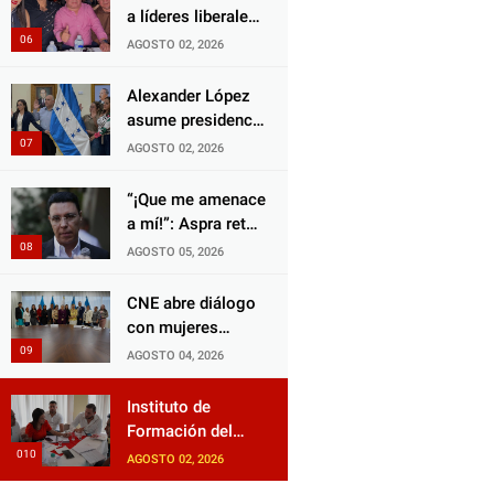
diputado Salomón
a líderes liberales
inocente.
Nazar para
en jornada de
AGOSTO 02, 2026
fortalecer su
acercamiento y
protección en
unidad
Alexander López
Honduras
asume presidencia
del Consejo
AGOSTO 02, 2026
Municipal Censal
de El Progreso
“¡Que me amenace
para el Censo
a mí!”: Aspra reta
Nacional 2026
a JOH y exige que
AGOSTO 05, 2026
siga tras las rejas
CNE abre diálogo
con mujeres
políticas para
AGOSTO 04, 2026
impulsar reformas
electorales
Instituto de
Formación del
Partido Liberal
AGOSTO 02, 2026
fortalece