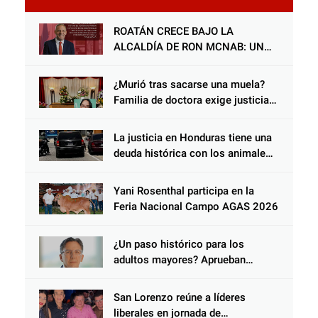
ROATÁN CRECE BAJO LA
ALCALDÍA DE RON MCNAB: UN
GESTOR ALIADO DE LA
COMUNIDAD Y DEL PARTIDO
¿Murió tras sacarse una muela?
LIBERAL
Familia de doctora exige justicia
por presunta mala práctica
odontológica
La justicia en Honduras tiene una
deuda histórica con los animales,
y negarse a castigar con todo el
peso de la ley al responsable de
Yani Rosenthal participa en la
Choloma es consolidar un Estado
Feria Nacional Campo AGAS 2026
que protege al verdugo y
abandona al inocente.
¿Un paso histórico para los
adultos mayores? Aprueban
reforma impulsada por el diputado
Salomón Nazar para fortalecer su
San Lorenzo reúne a líderes
protección en Honduras
liberales en jornada de