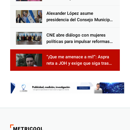
acercamiento y unidad
Alexander López asume
presidencia del Consejo Municipal
Censal de El Progreso para el
Censo Nacional 2026
CNE abre diálogo con mujeres
políticas para impulsar reformas
electorales
“¡Que me amenace a mí!”: Aspra
reta a JOH y exige que siga tras
las rejas
METRICOOL