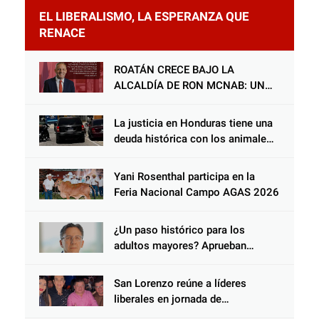
EL LIBERALISMO, LA ESPERANZA QUE
RENACE
ROATÁN CRECE BAJO LA
ALCALDÍA DE RON MCNAB: UN
GESTOR ALIADO DE LA
COMUNIDAD Y DEL PARTIDO
La justicia en Honduras tiene una
LIBERAL
deuda histórica con los animales,
y negarse a castigar con todo el
peso de la ley al responsable de
Yani Rosenthal participa en la
Choloma es consolidar un Estado
Feria Nacional Campo AGAS 2026
que protege al verdugo y
abandona al inocente.
¿Un paso histórico para los
adultos mayores? Aprueban
reforma impulsada por el diputado
Salomón Nazar para fortalecer su
San Lorenzo reúne a líderes
protección en Honduras
liberales en jornada de
acercamiento y unidad