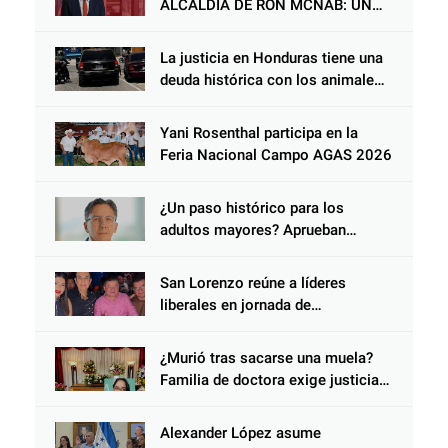
ALCALDÍA DE RON MCNAB: UN
GESTOR ALIADO DE LA
COMUNIDAD Y DEL PARTIDO
La justicia en Honduras tiene una
LIBERAL
deuda histórica con los animales,
y negarse a castigar con todo el
peso de la ley al responsable de
Yani Rosenthal participa en la
Choloma es consolidar un Estado
Feria Nacional Campo AGAS 2026
que protege al verdugo y
abandona al inocente.
¿Un paso histórico para los
adultos mayores? Aprueban
reforma impulsada por el diputado
Salomón Nazar para fortalecer su
San Lorenzo reúne a líderes
protección en Honduras
liberales en jornada de
acercamiento y unidad
¿Murió tras sacarse una muela?
Familia de doctora exige justicia
por presunta mala práctica
odontológica
Alexander López asume