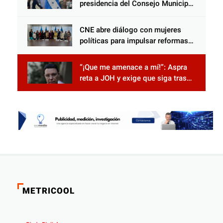
presidencia del Consejo Municipal
Censal de El Progreso para el
Censo Nacional 2026
CNE abre diálogo con mujeres
políticas para impulsar reformas
electorales
“¡Que me amenace a mí!”: Aspra
reta a JOH y exige que siga tras
las rejas
METRICOOL