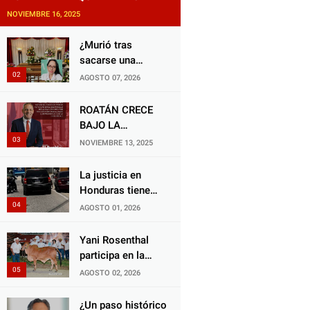
NOVIEMBRE 16, 2025
¿Murió tras
sacarse una
muela? Familia de
AGOSTO 07, 2026
doctora exige
justicia por
ROATÁN CRECE
presunta mala
BAJO LA
práctica
ALCALDÍA DE RON
NOVIEMBRE 13, 2025
odontológica
MCNAB: UN
GESTOR ALIADO
La justicia en
DE LA
Honduras tiene
COMUNIDAD Y
una deuda
AGOSTO 01, 2026
DEL PARTIDO
histórica con los
LIBERAL
animales, y
Yani Rosenthal
negarse a castigar
participa en la
con todo el peso
Feria Nacional
AGOSTO 02, 2026
de la ley al
Campo AGAS
responsable de
2026
¿Un paso histórico