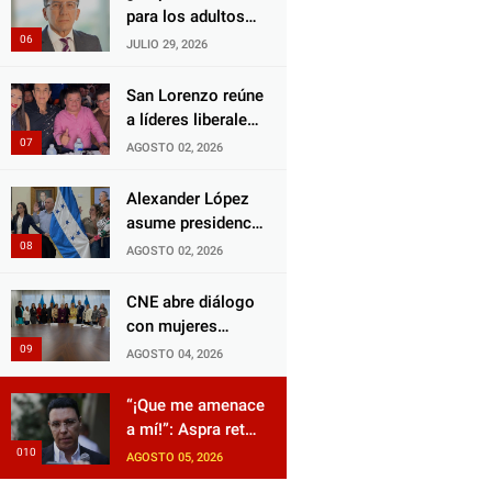
Choloma es
para los adultos
consolidar un
mayores?
JULIO 29, 2026
Estado que
Aprueban reforma
protege al verdugo
impulsada por el
San Lorenzo reúne
y abandona al
diputado Salomón
a líderes liberales
inocente.
Nazar para
en jornada de
AGOSTO 02, 2026
fortalecer su
acercamiento y
protección en
unidad
Alexander López
Honduras
asume presidencia
del Consejo
AGOSTO 02, 2026
Municipal Censal
de El Progreso
CNE abre diálogo
para el Censo
con mujeres
Nacional 2026
políticas para
AGOSTO 04, 2026
impulsar reformas
electorales
“¡Que me amenace
a mí!”: Aspra reta
a JOH y exige que
AGOSTO 05, 2026
siga tras las rejas