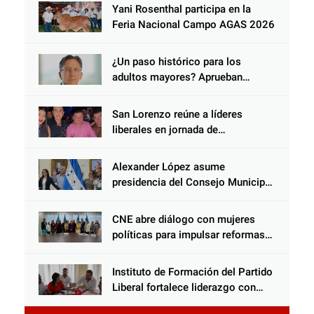
peso de la ley al responsable de
Yani Rosenthal participa en la
Choloma es consolidar un Estado
Feria Nacional Campo AGAS 2026
que protege al verdugo y
abandona al inocente.
¿Un paso histórico para los
adultos mayores? Aprueban
reforma impulsada por el diputado
Salomón Nazar para fortalecer su
San Lorenzo reúne a líderes
protección en Honduras
liberales en jornada de
acercamiento y unidad
Alexander López asume
presidencia del Consejo Municipal
Censal de El Progreso para el
Censo Nacional 2026
CNE abre diálogo con mujeres
políticas para impulsar reformas
electorales
Instituto de Formación del Partido
Liberal fortalece liderazgo con
jornadas de capacitación