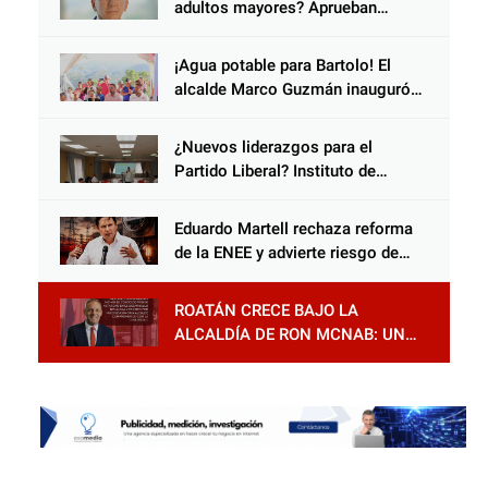
adultos mayores? Aprueban
reforma impulsada por el diputado
Salomón Nazar para fortalecer su
¡Agua potable para Bartolo! El
protección en Honduras
alcalde Marco Guzmán inauguró
gran proyecto que beneficiará a
las familias de Cantarranas
¿Nuevos liderazgos para el
Partido Liberal? Instituto de
Educación Política desarrolla
tercer módulo en Santa Rosa de
Eduardo Martell rechaza reforma
Copán
de la ENEE y advierte riesgo de
privatización
ROATÁN CRECE BAJO LA
ALCALDÍA DE RON MCNAB: UN
GESTOR ALIADO DE LA
COMUNIDAD Y DEL PARTIDO
LIBERAL