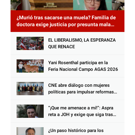
¿Murió tras sacarse una muela? Familia de
doctora exige justicia por presunta mala
práctica odontológica
EL LIBERALISMO, LA ESPERANZA
QUE RENACE
Yani Rosenthal participa en la
Feria Nacional Campo AGAS 2026
CNE abre diálogo con mujeres
políticas para impulsar reformas
electorales
“¡Que me amenace a mí!”: Aspra
reta a JOH y exige que siga tras
las rejas
¿Un paso histórico para los