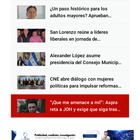
abandona al inocente.
¿Un paso histórico para los
adultos mayores? Aprueban
reforma impulsada por el diputado
Salomón Nazar para fortalecer su
San Lorenzo reúne a líderes
protección en Honduras
liberales en jornada de
acercamiento y unidad
Alexander López asume
presidencia del Consejo Municipal
Censal de El Progreso para el
Censo Nacional 2026
CNE abre diálogo con mujeres
políticas para impulsar reformas
electorales
“¡Que me amenace a mí!”: Aspra
reta a JOH y exige que siga tras
las rejas