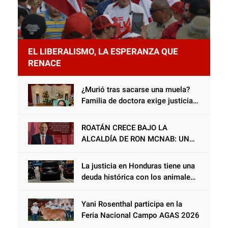
EL LIBERALISMO, LA ESPERANZA QUE
RENACE
¿Murió tras sacarse una muela?
Familia de doctora exige justicia
por presunta mala práctica
odontológica
ROATÁN CRECE BAJO LA
ALCALDÍA DE RON MCNAB: UN
GESTOR ALIADO DE LA
COMUNIDAD Y DEL PARTIDO
La justicia en Honduras tiene una
LIBERAL
deuda histórica con los animales,
y negarse a castigar con todo el
peso de la ley al responsable de
Yani Rosenthal participa en la
Choloma es consolidar un Estado
Feria Nacional Campo AGAS 2026
que protege al verdugo y