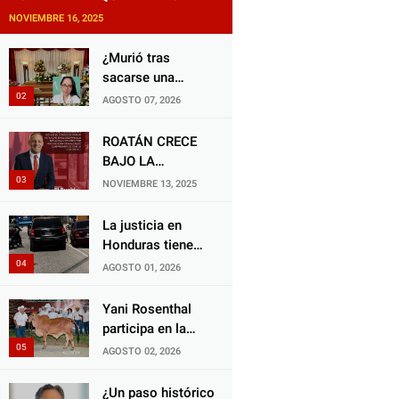
NOVIEMBRE 16, 2025
¿Murió tras
sacarse una
muela? Familia de
AGOSTO 07, 2026
doctora exige
justicia por
ROATÁN CRECE
presunta mala
BAJO LA
práctica
ALCALDÍA DE RON
NOVIEMBRE 13, 2025
odontológica
MCNAB: UN
GESTOR ALIADO
La justicia en
DE LA
Honduras tiene
COMUNIDAD Y
una deuda
AGOSTO 01, 2026
DEL PARTIDO
histórica con los
LIBERAL
animales, y
Yani Rosenthal
negarse a castigar
participa en la
con todo el peso
Feria Nacional
AGOSTO 02, 2026
de la ley al
Campo AGAS
responsable de
2026
¿Un paso histórico