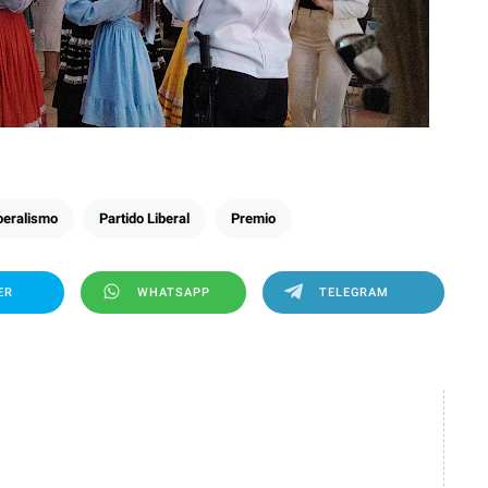
beralismo
Partido Liberal
Premio
ER
WHATSAPP
TELEGRAM