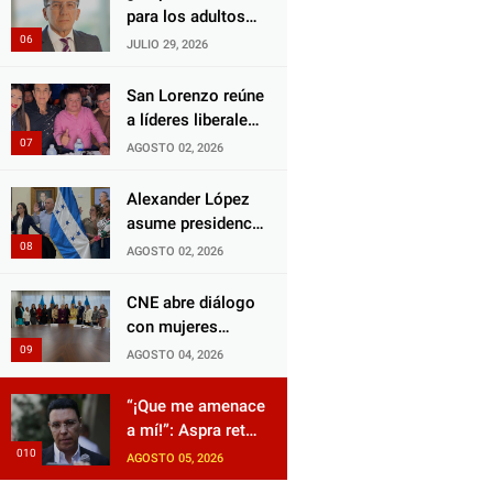
Choloma es
para los adultos
consolidar un
mayores?
JULIO 29, 2026
Estado que
Aprueban reforma
protege al verdugo
impulsada por el
San Lorenzo reúne
y abandona al
diputado Salomón
a líderes liberales
inocente.
Nazar para
en jornada de
AGOSTO 02, 2026
fortalecer su
acercamiento y
protección en
unidad
Alexander López
Honduras
asume presidencia
del Consejo
AGOSTO 02, 2026
Municipal Censal
de El Progreso
CNE abre diálogo
para el Censo
con mujeres
Nacional 2026
políticas para
AGOSTO 04, 2026
impulsar reformas
electorales
“¡Que me amenace
a mí!”: Aspra reta
a JOH y exige que
AGOSTO 05, 2026
siga tras las rejas