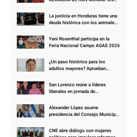
GESTOR ALIADO DE LA
COMUNIDAD Y DEL PARTIDO
La justicia en Honduras tiene una
LIBERAL
deuda histórica con los animales,
y negarse a castigar con todo el
peso de la ley al responsable de
Yani Rosenthal participa en la
Choloma es consolidar un Estado
Feria Nacional Campo AGAS 2026
que protege al verdugo y
abandona al inocente.
¿Un paso histórico para los
adultos mayores? Aprueban
reforma impulsada por el diputado
Salomón Nazar para fortalecer su
San Lorenzo reúne a líderes
protección en Honduras
liberales en jornada de
acercamiento y unidad
Alexander López asume
presidencia del Consejo Municipal
Censal de El Progreso para el
Censo Nacional 2026
CNE abre diálogo con mujeres