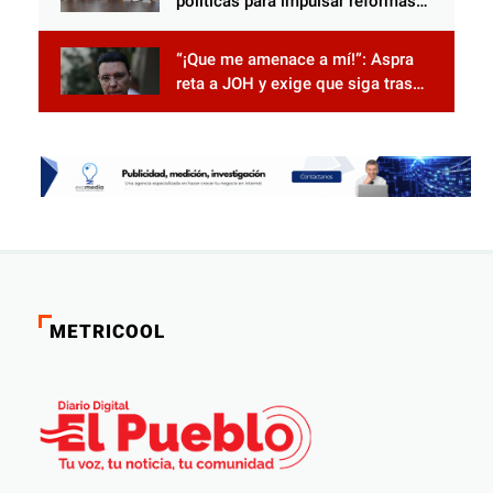
políticas para impulsar reformas
electorales
“¡Que me amenace a mí!”: Aspra
reta a JOH y exige que siga tras
las rejas
METRICOOL