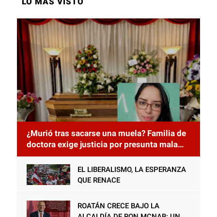
LO MÁS VISTO
¿Murió tras sacarse una muela? Familia de
doctora exige justicia por presunta mala
práctica odontológica
EL LIBERALISMO, LA ESPERANZA
QUE RENACE
ROATÁN CRECE BAJO LA
ALCALDÍA DE RON MCNAB: UN