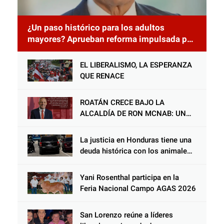
¿Un paso histórico para los adultos
mayores? Aprueban reforma impulsada por
el diputado Salomón Nazar para fortalecer
su protección en Honduras
EL LIBERALISMO, LA ESPERANZA
QUE RENACE
ROATÁN CRECE BAJO LA
ALCALDÍA DE RON MCNAB: UN
GESTOR ALIADO DE LA
COMUNIDAD Y DEL PARTIDO
La justicia en Honduras tiene una
LIBERAL
deuda histórica con los animales,
y negarse a castigar con todo el
peso de la ley al responsable de
Yani Rosenthal participa en la
Choloma es consolidar un Estado
Feria Nacional Campo AGAS 2026
que protege al verdugo y
abandona al inocente.
San Lorenzo reúne a líderes