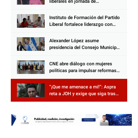
liberales en jornada de
acercamiento y unidad
Instituto de Formación del Partido
Liberal fortalece liderazgo con
jornadas de capacitación
Alexander López asume
presidencia del Consejo Municipal
Censal de El Progreso para el
Censo Nacional 2026
CNE abre diálogo con mujeres
políticas para impulsar reformas
electorales
“¡Que me amenace a mí!”: Aspra
reta a JOH y exige que siga tras
las rejas