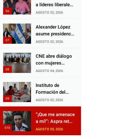
diputado Salomón
a líderes liberales
inocente.
Nazar para
en jornada de
AGOSTO 02, 2026
fortalecer su
acercamiento y
protección en
unidad
Alexander López
Honduras
asume presidencia
del Consejo
AGOSTO 02, 2026
Municipal Censal
de El Progreso
CNE abre diálogo
para el Censo
con mujeres
Nacional 2026
políticas para
AGOSTO 04, 2026
impulsar reformas
electorales
Instituto de
Formación del
Partido Liberal
AGOSTO 02, 2026
fortalece
liderazgo con
“¡Que me amenace
jornadas de
a mí!”: Aspra reta
capacitación
a JOH y exige que
AGOSTO 05, 2026
siga tras las rejas