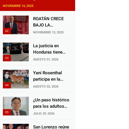
NOVIEMBRE 16, 2025
ROATÁN CRECE
BAJO LA
ALCALDÍA DE RON
NOVIEMBRE 13, 2025
MCNAB: UN
GESTOR ALIADO
La justicia en
DE LA
Honduras tiene
COMUNIDAD Y
una deuda
AGOSTO 01, 2026
DEL PARTIDO
histórica con los
LIBERAL
animales, y
Yani Rosenthal
negarse a castigar
participa en la
con todo el peso
Feria Nacional
AGOSTO 02, 2026
de la ley al
Campo AGAS
responsable de
2026
¿Un paso histórico
Choloma es
para los adultos
consolidar un
mayores?
JULIO 29, 2026
Estado que
Aprueban reforma
protege al verdugo
impulsada por el
San Lorenzo reúne
y abandona al