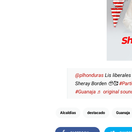
@plhonduras
Lis liberales
Sheray Borden 🥹🥰
#Part
#Guanaja
♬ original sound
Alcaldías
destacado
Guanaja