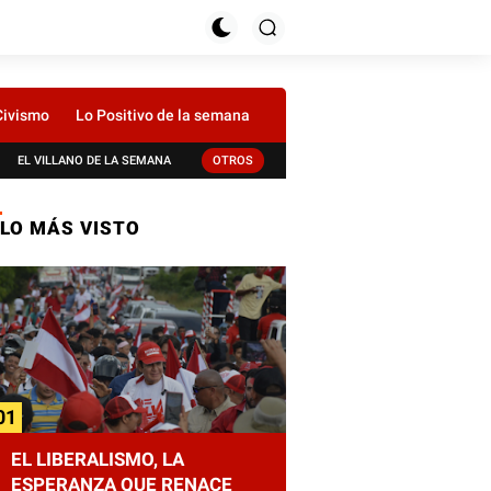
Civismo
Lo Positivo de la semana
EL VILLANO DE LA SEMANA
OTROS
LO MÁS VISTO
EL LIBERALISMO, LA
ESPERANZA QUE RENACE