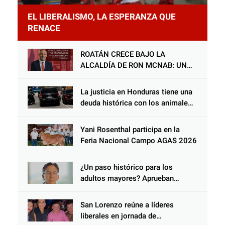
EL LIBERALISMO, LA ESPERANZA QUE
RENACE
ROATÁN CRECE BAJO LA
ALCALDÍA DE RON MCNAB: UN
GESTOR ALIADO DE LA
COMUNIDAD Y DEL PARTIDO
La justicia en Honduras tiene una
LIBERAL
deuda histórica con los animales,
y negarse a castigar con todo el
peso de la ley al responsable de
Yani Rosenthal participa en la
Choloma es consolidar un Estado
Feria Nacional Campo AGAS 2026
que protege al verdugo y
abandona al inocente.
¿Un paso histórico para los
adultos mayores? Aprueban
reforma impulsada por el diputado
Salomón Nazar para fortalecer su
San Lorenzo reúne a líderes
protección en Honduras
liberales en jornada de