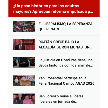
¿Un paso histórico para los adultos
mayores? Aprueban reforma impulsada por
el diputado Salomón Nazar para fortalecer
su protección en Honduras
EL LIBERALISMO, LA ESPERANZA
QUE RENACE
ROATÁN CRECE BAJO LA
ALCALDÍA DE RON MCNAB: UN
GESTOR ALIADO DE LA
COMUNIDAD Y DEL PARTIDO
La justicia en Honduras tiene una
LIBERAL
deuda histórica con los animales,
y negarse a castigar con todo el
peso de la ley al responsable de
Yani Rosenthal participa en la
Choloma es consolidar un Estado
Feria Nacional Campo AGAS 2026
que protege al verdugo y
abandona al inocente.
San Lorenzo reúne a líderes
liberales en jornada de
acercamiento y unidad