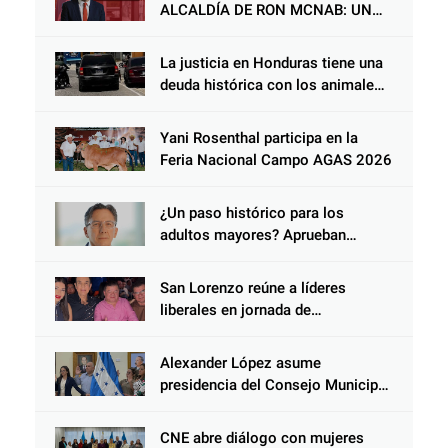
ALCALDÍA DE RON MCNAB: UN
GESTOR ALIADO DE LA
COMUNIDAD Y DEL PARTIDO
La justicia en Honduras tiene una
LIBERAL
deuda histórica con los animales,
y negarse a castigar con todo el
peso de la ley al responsable de
Yani Rosenthal participa en la
Choloma es consolidar un Estado
Feria Nacional Campo AGAS 2026
que protege al verdugo y
abandona al inocente.
¿Un paso histórico para los
adultos mayores? Aprueban
reforma impulsada por el diputado
Salomón Nazar para fortalecer su
San Lorenzo reúne a líderes
protección en Honduras
liberales en jornada de
acercamiento y unidad
Alexander López asume
presidencia del Consejo Municipal
Censal de El Progreso para el
Censo Nacional 2026
CNE abre diálogo con mujeres