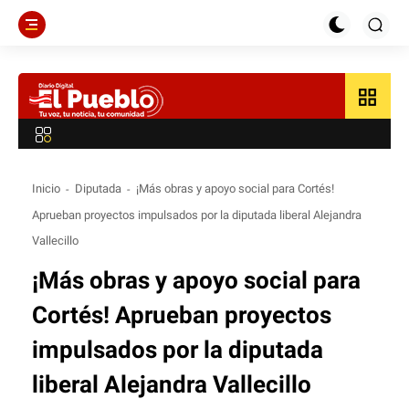
grid_view
Inicio
Diputada
¡Más obras y apoyo social para Cortés!
Aprueban proyectos impulsados por la diputada liberal Alejandra
Vallecillo
¡Más obras y apoyo social para
Cortés! Aprueban proyectos
impulsados por la diputada
liberal Alejandra Vallecillo