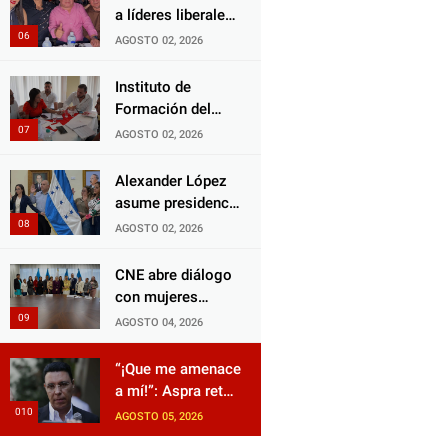
Choloma es
a líderes liberales
consolidar un
en jornada de
AGOSTO 02, 2026
Estado que
acercamiento y
protege al verdugo
unidad
Instituto de
y abandona al
Formación del
inocente.
Partido Liberal
AGOSTO 02, 2026
fortalece
liderazgo con
Alexander López
jornadas de
asume presidencia
capacitación
del Consejo
AGOSTO 02, 2026
Municipal Censal
de El Progreso
CNE abre diálogo
para el Censo
con mujeres
Nacional 2026
políticas para
AGOSTO 04, 2026
impulsar reformas
electorales
“¡Que me amenace
a mí!”: Aspra reta
a JOH y exige que
AGOSTO 05, 2026
siga tras las rejas