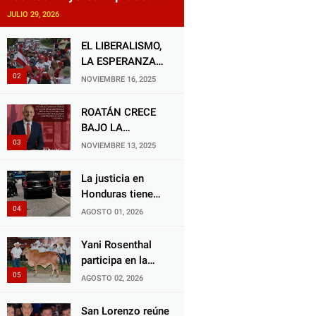
reforma impulsada por el
JULIO 29, 2026
diputado Salomón Nazar para
fortalecer su protección en
EL LIBERALISMO,
Honduras
LA ESPERANZA
QUE RENACE
NOVIEMBRE 16, 2025
ROATÁN CRECE
BAJO LA
ALCALDÍA DE RON
NOVIEMBRE 13, 2025
MCNAB: UN
GESTOR ALIADO
La justicia en
DE LA
Honduras tiene
COMUNIDAD Y
una deuda
AGOSTO 01, 2026
DEL PARTIDO
histórica con los
LIBERAL
animales, y
Yani Rosenthal
negarse a castigar
participa en la
con todo el peso
Feria Nacional
AGOSTO 02, 2026
de la ley al
Campo AGAS
responsable de
2026
San Lorenzo reúne