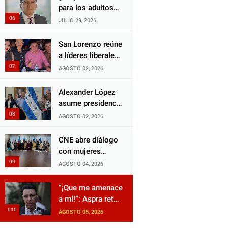
Choloma es
para los adultos
consolidar un
mayores?
JULIO 29, 2026
Estado que
Aprueban reforma
protege al verdugo
impulsada por el
San Lorenzo reúne
y abandona al
diputado Salomón
a líderes liberales
inocente.
Nazar para
en jornada de
AGOSTO 02, 2026
fortalecer su
acercamiento y
protección en
unidad
Alexander López
Honduras
asume presidencia
del Consejo
AGOSTO 02, 2026
Municipal Censal
de El Progreso
CNE abre diálogo
para el Censo
con mujeres
Nacional 2026
políticas para
AGOSTO 04, 2026
impulsar reformas
electorales
“¡Que me amenace
a mí!”: Aspra reta
a JOH y exige que
AGOSTO 05, 2026
siga tras las rejas