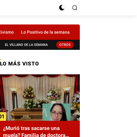
Civismo
Lo Positivo de la semana
EL VILLANO DE LA SEMANA
OTROS
LO MÁS VISTO
¿Murió tras sacarse una
muela? Familia de doctora