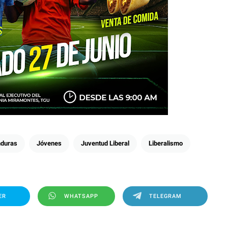
duras
Jóvenes
Juventud Liberal
Liberalismo
ER
WHATSAPP
TELEGRAM