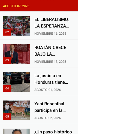
exige justicia por presunta
AGOSTO 07, 2026
mala práctica odontológica
EL LIBERALISMO,
LA ESPERANZA
QUE RENACE
NOVIEMBRE 16, 2025
ROATÁN CRECE
BAJO LA
ALCALDÍA DE RON
NOVIEMBRE 13, 2025
MCNAB: UN
GESTOR ALIADO
La justicia en
DE LA
Honduras tiene
COMUNIDAD Y
una deuda
AGOSTO 01, 2026
DEL PARTIDO
histórica con los
LIBERAL
animales, y
Yani Rosenthal
negarse a castigar
participa en la
con todo el peso
Feria Nacional
AGOSTO 02, 2026
de la ley al
Campo AGAS
responsable de
2026
¿Un paso histórico