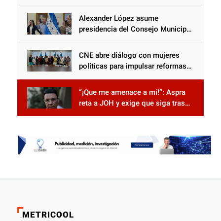
jornadas de capacitación
Alexander López asume
presidencia del Consejo Municipal
Censal de El Progreso para el
Censo Nacional 2026
CNE abre diálogo con mujeres
políticas para impulsar reformas
electorales
“¡Que me amenace a mí!”: Aspra
reta a JOH y exige que siga tras
las rejas
METRICOOL