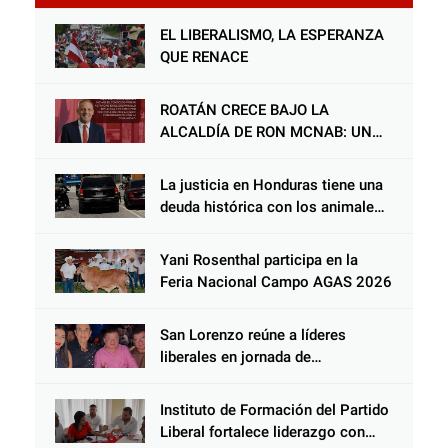
el diputado Salomón Nazar para fortalecer
su protección en Honduras
EL LIBERALISMO, LA ESPERANZA
QUE RENACE
ROATÁN CRECE BAJO LA
ALCALDÍA DE RON MCNAB: UN
GESTOR ALIADO DE LA
COMUNIDAD Y DEL PARTIDO
La justicia en Honduras tiene una
LIBERAL
deuda histórica con los animales,
y negarse a castigar con todo el
peso de la ley al responsable de
Yani Rosenthal participa en la
Choloma es consolidar un Estado
Feria Nacional Campo AGAS 2026
que protege al verdugo y
abandona al inocente.
San Lorenzo reúne a líderes
liberales en jornada de
acercamiento y unidad
Instituto de Formación del Partido
Liberal fortalece liderazgo con