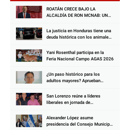
ROATÁN CRECE BAJO LA
ALCALDÍA DE RON MCNAB: UN
GESTOR ALIADO DE LA
COMUNIDAD Y DEL PARTIDO
La justicia en Honduras tiene una
LIBERAL
deuda histórica con los animales,
y negarse a castigar con todo el
peso de la ley al responsable de
Yani Rosenthal participa en la
Choloma es consolidar un Estado
Feria Nacional Campo AGAS 2026
que protege al verdugo y
abandona al inocente.
¿Un paso histórico para los
adultos mayores? Aprueban
reforma impulsada por el diputado
Salomón Nazar para fortalecer su
San Lorenzo reúne a líderes
protección en Honduras
liberales en jornada de
acercamiento y unidad
Alexander López asume
presidencia del Consejo Municipal