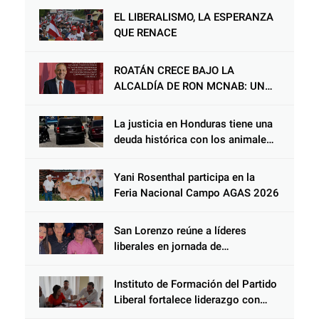
su protección en Honduras
EL LIBERALISMO, LA ESPERANZA
QUE RENACE
ROATÁN CRECE BAJO LA
ALCALDÍA DE RON MCNAB: UN
GESTOR ALIADO DE LA
COMUNIDAD Y DEL PARTIDO
La justicia en Honduras tiene una
LIBERAL
deuda histórica con los animales,
y negarse a castigar con todo el
peso de la ley al responsable de
Yani Rosenthal participa en la
Choloma es consolidar un Estado
Feria Nacional Campo AGAS 2026
que protege al verdugo y
abandona al inocente.
San Lorenzo reúne a líderes
liberales en jornada de
acercamiento y unidad
Instituto de Formación del Partido
Liberal fortalece liderazgo con
jornadas de capacitación