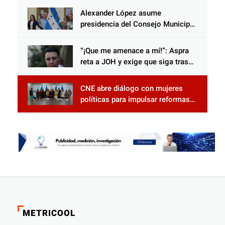
Alexander López asume
presidencia del Consejo Municipal
Censal de El Progreso para el
Censo Nacional 2026
“¡Que me amenace a mí!”: Aspra
reta a JOH y exige que siga tras
las rejas
CNE abre diálogo con mujeres
políticas para impulsar reformas
electorales
METRICOOL