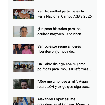
Yani Rosenthal participa en la
Feria Nacional Campo AGAS 2026
¿Un paso histórico para los
adultos mayores? Aprueban
reforma impulsada por el diputado
Salomón Nazar para fortalecer su
San Lorenzo reúne a líderes
protección en Honduras
liberales en jornada de
acercamiento y unidad
CNE abre diálogo con mujeres
políticas para impulsar reformas
electorales
“¡Que me amenace a mí!”: Aspra
reta a JOH y exige que siga tras
las rejas
Alexander López asume
presidencia del Consejo Municipal