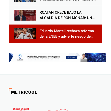
Censal de El Progreso para el
Censo Nacional 2026
ROATÁN CRECE BAJO LA
ALCALDÍA DE RON MCNAB: UN
GESTOR ALIADO DE LA
COMUNIDAD Y DEL PARTIDO
Eduardo Martell rechaza reforma
LIBERAL
de la ENEE y advierte riesgo de
privatización
METRICOOL