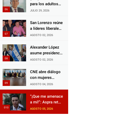
Choloma es
para los adultos
consolidar un
mayores?
JULIO 29, 2026
Estado que
Aprueban reforma
protege al verdugo
impulsada por el
San Lorenzo reúne
y abandona al
diputado Salomón
a líderes liberales
inocente.
Nazar para
en jornada de
AGOSTO 02, 2026
fortalecer su
acercamiento y
protección en
unidad
Alexander López
Honduras
asume presidencia
del Consejo
AGOSTO 02, 2026
Municipal Censal
de El Progreso
CNE abre diálogo
para el Censo
con mujeres
Nacional 2026
políticas para
AGOSTO 04, 2026
impulsar reformas
electorales
“¡Que me amenace
a mí!”: Aspra reta
a JOH y exige que
AGOSTO 05, 2026
siga tras las rejas