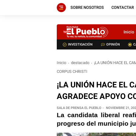
SOBRE NOSOTROS
CONTACTAR
Inicio
INVESTIGACIÓN
OPINIÓN
C
Inicio
destacado
¡LA UNIÓN HACE EL C
CORPUS CHRISTI
¡LA UNIÓN HACE EL 
AGRADECE APOYO CO
SALA DE PRENSA EL PUEBLO
NOVIEMBRE 21, 20
La candidata liberal rea
progreso del municipio ju