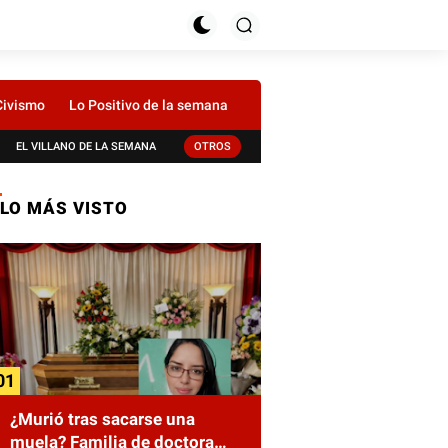
Civismo
Lo Positivo de la semana
EL VILLANO DE LA SEMANA
OTROS
LO MÁS VISTO
¿Murió tras sacarse una
muela? Familia de doctora