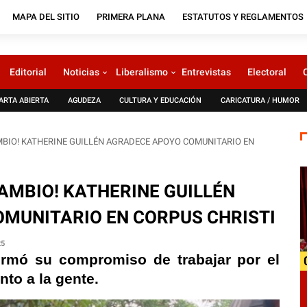
MAPA DEL SITIO
PRIMERA PLANA
ESTATUTOS Y REGLAMENTOS
Editorial
Noticias
Liberalismo
Entrevistas
Electoral
ARTA ABIERTA
AGUDEZA
CULTURA Y EDUCACIÓN
CARICATURA / HUMOR
AMBIO! KATHERINE GUILLÉN AGRADECE APOYO COMUNITARIO EN
CAMBIO! KATHERINE GUILLÉN
MUNITARIO EN CORPUS CHRISTI
25
firmó su compromiso de trabajar por el
nto a la gente.