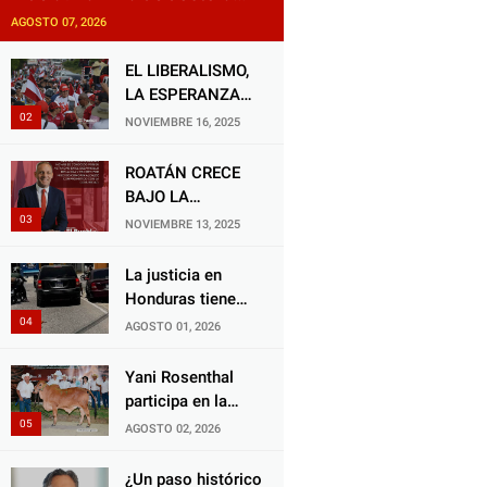
exige justicia por presunta
AGOSTO 07, 2026
mala práctica odontológica
EL LIBERALISMO,
LA ESPERANZA
QUE RENACE
NOVIEMBRE 16, 2025
ROATÁN CRECE
BAJO LA
ALCALDÍA DE RON
NOVIEMBRE 13, 2025
MCNAB: UN
GESTOR ALIADO
La justicia en
DE LA
Honduras tiene
COMUNIDAD Y
una deuda
AGOSTO 01, 2026
DEL PARTIDO
histórica con los
LIBERAL
animales, y
Yani Rosenthal
negarse a castigar
participa en la
con todo el peso
Feria Nacional
AGOSTO 02, 2026
de la ley al
Campo AGAS
responsable de
2026
¿Un paso histórico