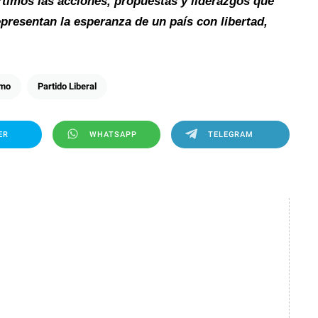
imos las acciones, propuestas y liderazgos que
epresentan la esperanza de un país con libertad,
smo
Partido Liberal
ER
WHATSAPP
TELEGRAM