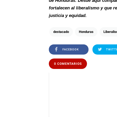
de Honduras. Desde aquí compart
fortalecen al liberalismo y que r
justicia y equidad.
destacado
Honduras
Liberali
FACEBOOK
TWITT
0 COMENTARIOS