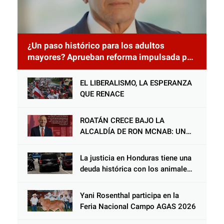
¿Un paso histórico para los adultos
mayores? Aprueban reforma impulsada por
el diputado Salomón Nazar para fortalecer
su protección en Honduras
EL LIBERALISMO, LA ESPERANZA
QUE RENACE
ROATÁN CRECE BAJO LA
ALCALDÍA DE RON MCNAB: UN
GESTOR ALIADO DE LA
COMUNIDAD Y DEL PARTIDO
La justicia en Honduras tiene una
LIBERAL
deuda histórica con los animales,
y negarse a castigar con todo el
peso de la ley al responsable de
Yani Rosenthal participa en la
Choloma es consolidar un Estado
Feria Nacional Campo AGAS 2026
que protege al verdugo y
abandona al inocente.