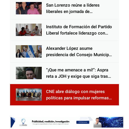
San Lorenzo reúne a líderes
liberales en jornada de
acercamiento y unidad
Instituto de Formación del Partido
Liberal fortalece liderazgo con
jornadas de capacitación
Alexander López asume
presidencia del Consejo Municipal
Censal de El Progreso para el
Censo Nacional 2026
“¡Que me amenace a mí!”: Aspra
reta a JOH y exige que siga tras
las rejas
CNE abre diálogo con mujeres
políticas para impulsar reformas
electorales