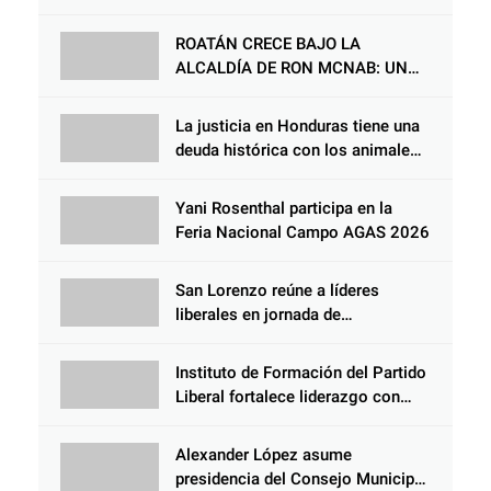
ROATÁN CRECE BAJO LA
ALCALDÍA DE RON MCNAB: UN
GESTOR ALIADO DE LA
COMUNIDAD Y DEL PARTIDO
La justicia en Honduras tiene una
LIBERAL
deuda histórica con los animales,
y negarse a castigar con todo el
peso de la ley al responsable de
Yani Rosenthal participa en la
Choloma es consolidar un Estado
Feria Nacional Campo AGAS 2026
que protege al verdugo y
abandona al inocente.
San Lorenzo reúne a líderes
liberales en jornada de
acercamiento y unidad
Instituto de Formación del Partido
Liberal fortalece liderazgo con
jornadas de capacitación
Alexander López asume
presidencia del Consejo Municipal