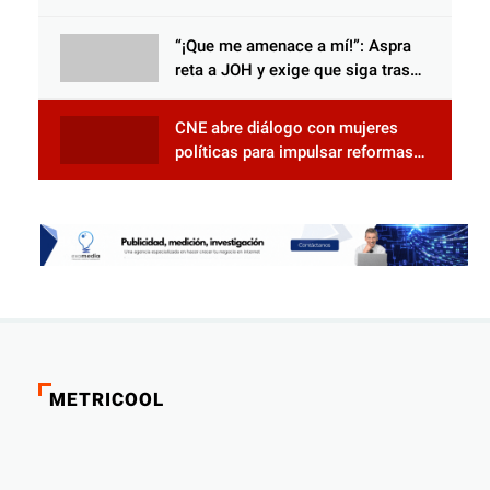
Censal de El Progreso para el
Censo Nacional 2026
“¡Que me amenace a mí!”: Aspra
reta a JOH y exige que siga tras
las rejas
CNE abre diálogo con mujeres
políticas para impulsar reformas
electorales
METRICOOL