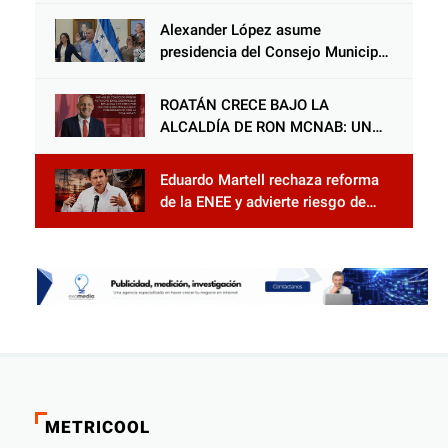
Alexander López asume
presidencia del Consejo Municipal
Censal de El Progreso para el
Censo Nacional 2026
ROATÁN CRECE BAJO LA
ALCALDÍA DE RON MCNAB: UN
GESTOR ALIADO DE LA
COMUNIDAD Y DEL PARTIDO
Eduardo Martell rechaza reforma
LIBERAL
de la ENEE y advierte riesgo de
privatización
METRICOOL