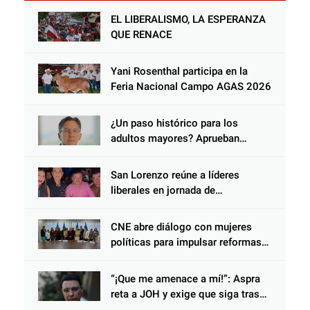
EL LIBERALISMO, LA ESPERANZA
QUE RENACE
Yani Rosenthal participa en la
Feria Nacional Campo AGAS 2026
¿Un paso histórico para los
adultos mayores? Aprueban
reforma impulsada por el diputado
Salomón Nazar para fortalecer su
San Lorenzo reúne a líderes
protección en Honduras
liberales en jornada de
acercamiento y unidad
CNE abre diálogo con mujeres
políticas para impulsar reformas
electorales
“¡Que me amenace a mí!”: Aspra
reta a JOH y exige que siga tras
las rejas