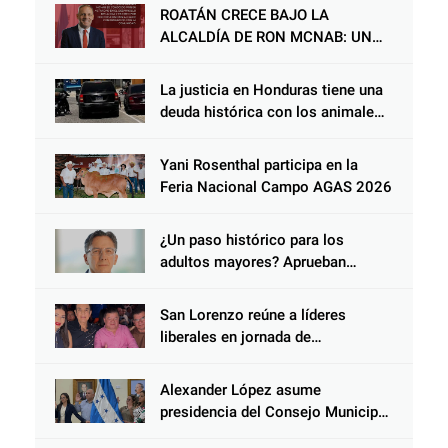
ROATÁN CRECE BAJO LA
ALCALDÍA DE RON MCNAB: UN
GESTOR ALIADO DE LA
COMUNIDAD Y DEL PARTIDO
La justicia en Honduras tiene una
LIBERAL
deuda histórica con los animales,
y negarse a castigar con todo el
peso de la ley al responsable de
Yani Rosenthal participa en la
Choloma es consolidar un Estado
Feria Nacional Campo AGAS 2026
que protege al verdugo y
abandona al inocente.
¿Un paso histórico para los
adultos mayores? Aprueban
reforma impulsada por el diputado
Salomón Nazar para fortalecer su
San Lorenzo reúne a líderes
protección en Honduras
liberales en jornada de
acercamiento y unidad
Alexander López asume
presidencia del Consejo Municipal
Censal de El Progreso para el