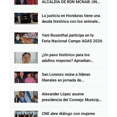
ALCALDÍA DE RON MCNAB: UN
GESTOR ALIADO DE LA
COMUNIDAD Y DEL PARTIDO
La justicia en Honduras tiene una
LIBERAL
deuda histórica con los animales,
y negarse a castigar con todo el
peso de la ley al responsable de
Yani Rosenthal participa en la
Choloma es consolidar un Estado
Feria Nacional Campo AGAS 2026
que protege al verdugo y
abandona al inocente.
¿Un paso histórico para los
adultos mayores? Aprueban
reforma impulsada por el diputado
Salomón Nazar para fortalecer su
San Lorenzo reúne a líderes
protección en Honduras
liberales en jornada de
acercamiento y unidad
Alexander López asume
presidencia del Consejo Municipal
Censal de El Progreso para el
Censo Nacional 2026
CNE abre diálogo con mujeres