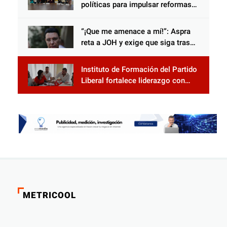
políticas para impulsar reformas
electorales
“¡Que me amenace a mí!”: Aspra
reta a JOH y exige que siga tras
las rejas
Instituto de Formación del Partido
Liberal fortalece liderazgo con
jornadas de capacitación
METRICOOL