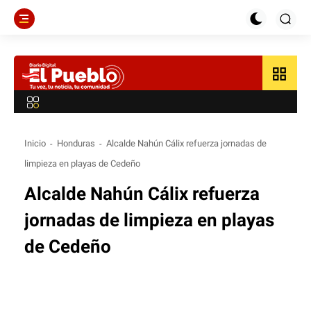
grid_view
Inicio
Honduras
Alcalde Nahún Cálix refuerza jornadas de
limpieza en playas de Cedeño
Alcalde Nahún Cálix refuerza
jornadas de limpieza en playas
de Cedeño