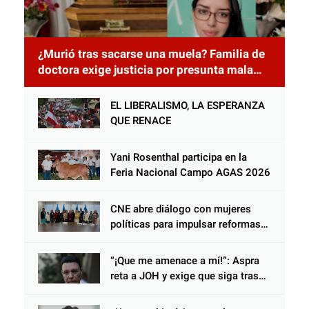
¿Murió tras sacarse una muela? Familia de
doctora exige justicia por presunta mala
práctica odontológica
EL LIBERALISMO, LA ESPERANZA
QUE RENACE
Yani Rosenthal participa en la
Feria Nacional Campo AGAS 2026
CNE abre diálogo con mujeres
políticas para impulsar reformas
electorales
“¡Que me amenace a mí!”: Aspra
reta a JOH y exige que siga tras
las rejas