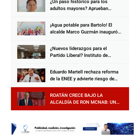
¿Un paso histórico para los
adultos mayores? Aprueban
reforma impulsada por el diputado
Salomón Nazar para fortalecer su
¡Agua potable para Bartolo! El
protección en Honduras
alcalde Marco Guzmán inauguró
gran proyecto que beneficiará a
las familias de Cantarranas
¿Nuevos liderazgos para el
Partido Liberal? Instituto de
Educación Política desarrolla
tercer módulo en Santa Rosa de
Eduardo Martell rechaza reforma
Copán
de la ENEE y advierte riesgo de
privatización
ROATÁN CRECE BAJO LA
ALCALDÍA DE RON MCNAB: UN
GESTOR ALIADO DE LA
COMUNIDAD Y DEL PARTIDO
LIBERAL