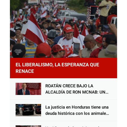
EL LIBERALISMO, LA ESPERANZA QUE
RENACE
ROATÁN CRECE BAJO LA
ALCALDÍA DE RON MCNAB: UN
GESTOR ALIADO DE LA
COMUNIDAD Y DEL PARTIDO
La justicia en Honduras tiene una
LIBERAL
deuda histórica con los animales,
y negarse a castigar con todo el
peso de la ley al responsable de