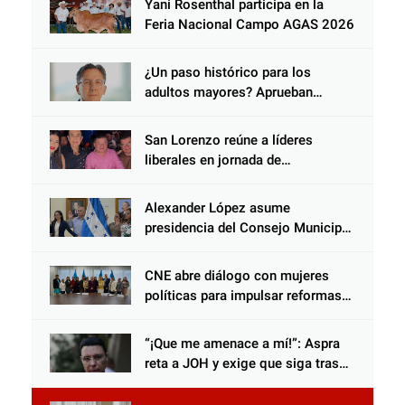
Yani Rosenthal participa en la
Choloma es consolidar un Estado
Feria Nacional Campo AGAS 2026
que protege al verdugo y
abandona al inocente.
¿Un paso histórico para los
adultos mayores? Aprueban
reforma impulsada por el diputado
Salomón Nazar para fortalecer su
San Lorenzo reúne a líderes
protección en Honduras
liberales en jornada de
acercamiento y unidad
Alexander López asume
presidencia del Consejo Municipal
Censal de El Progreso para el
Censo Nacional 2026
CNE abre diálogo con mujeres
políticas para impulsar reformas
electorales
“¡Que me amenace a mí!”: Aspra
reta a JOH y exige que siga tras
las rejas