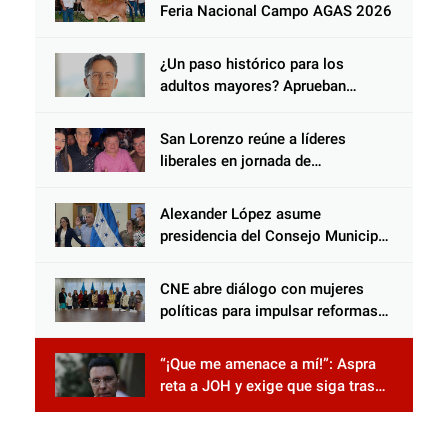
Choloma es consolidar un Estado
Feria Nacional Campo AGAS 2026
que protege al verdugo y
abandona al inocente.
¿Un paso histórico para los
adultos mayores? Aprueban
reforma impulsada por el diputado
Salomón Nazar para fortalecer su
San Lorenzo reúne a líderes
protección en Honduras
liberales en jornada de
acercamiento y unidad
Alexander López asume
presidencia del Consejo Municipal
Censal de El Progreso para el
Censo Nacional 2026
CNE abre diálogo con mujeres
políticas para impulsar reformas
electorales
“¡Que me amenace a mí!”: Aspra
reta a JOH y exige que siga tras
las rejas