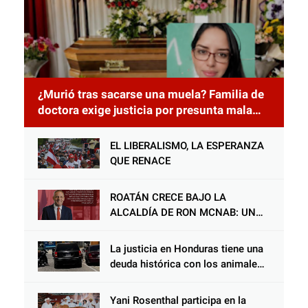
¿Murió tras sacarse una muela? Familia de
doctora exige justicia por presunta mala
práctica odontológica
EL LIBERALISMO, LA ESPERANZA
QUE RENACE
ROATÁN CRECE BAJO LA
ALCALDÍA DE RON MCNAB: UN
GESTOR ALIADO DE LA
COMUNIDAD Y DEL PARTIDO
La justicia en Honduras tiene una
LIBERAL
deuda histórica con los animales,
y negarse a castigar con todo el
peso de la ley al responsable de
Yani Rosenthal participa en la