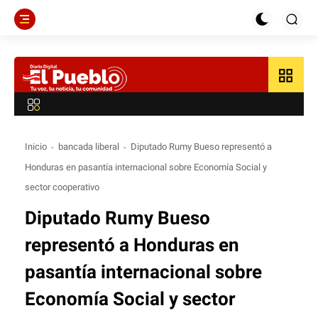
grid_view
Inicio
bancada liberal
Diputado Rumy Bueso representó a
Honduras en pasantía internacional sobre Economía Social y
sector cooperativo
Diputado Rumy Bueso
representó a Honduras en
pasantía internacional sobre
Economía Social y sector