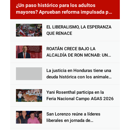
¿Un paso histórico para los adultos
mayores? Aprueban reforma impulsada por
el diputado Salomón Nazar para fortalecer
su protección en Honduras
EL LIBERALISMO, LA ESPERANZA
QUE RENACE
ROATÁN CRECE BAJO LA
ALCALDÍA DE RON MCNAB: UN
GESTOR ALIADO DE LA
COMUNIDAD Y DEL PARTIDO
La justicia en Honduras tiene una
LIBERAL
deuda histórica con los animales,
y negarse a castigar con todo el
peso de la ley al responsable de
Yani Rosenthal participa en la
Choloma es consolidar un Estado
Feria Nacional Campo AGAS 2026
que protege al verdugo y
abandona al inocente.
San Lorenzo reúne a líderes
liberales en jornada de
acercamiento y unidad