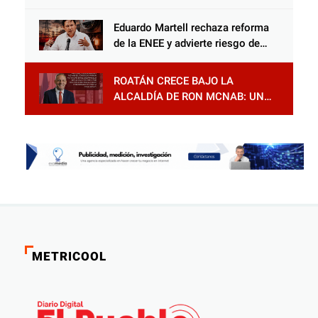
Educación Política desarrolla
tercer módulo en Santa Rosa de
Eduardo Martell rechaza reforma
Copán
de la ENEE y advierte riesgo de
privatización
ROATÁN CRECE BAJO LA
ALCALDÍA DE RON MCNAB: UN
GESTOR ALIADO DE LA
COMUNIDAD Y DEL PARTIDO
LIBERAL
METRICOOL