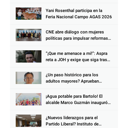
Yani Rosenthal participa en la
Feria Nacional Campo AGAS 2026
CNE abre diálogo con mujeres
políticas para impulsar reformas
electorales
“¡Que me amenace a mí!”: Aspra
reta a JOH y exige que siga tras
las rejas
¿Un paso histórico para los
adultos mayores? Aprueban
reforma impulsada por el diputado
Salomón Nazar para fortalecer su
¡Agua potable para Bartolo! El
protección en Honduras
alcalde Marco Guzmán inauguró
gran proyecto que beneficiará a
las familias de Cantarranas
¿Nuevos liderazgos para el
Partido Liberal? Instituto de