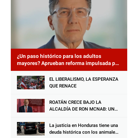
¿Un paso histórico para los adultos
mayores? Aprueban reforma impulsada por
el diputado Salomón Nazar para fortalecer
su protección en Honduras
EL LIBERALISMO, LA ESPERANZA
QUE RENACE
ROATÁN CRECE BAJO LA
ALCALDÍA DE RON MCNAB: UN
GESTOR ALIADO DE LA
COMUNIDAD Y DEL PARTIDO
La justicia en Honduras tiene una
LIBERAL
deuda histórica con los animales,