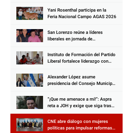
y negarse a castigar con todo el
peso de la ley al responsable de
Yani Rosenthal participa en la
Choloma es consolidar un Estado
Feria Nacional Campo AGAS 2026
que protege al verdugo y
abandona al inocente.
San Lorenzo reúne a líderes
liberales en jornada de
acercamiento y unidad
Instituto de Formación del Partido
Liberal fortalece liderazgo con
jornadas de capacitación
Alexander López asume
presidencia del Consejo Municipal
Censal de El Progreso para el
Censo Nacional 2026
“¡Que me amenace a mí!”: Aspra
reta a JOH y exige que siga tras
las rejas
CNE abre diálogo con mujeres
políticas para impulsar reformas