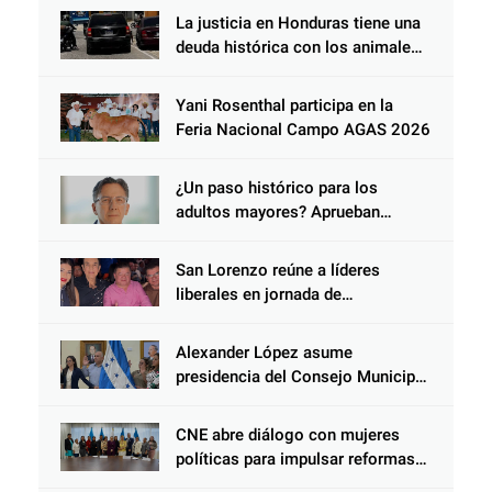
COMUNIDAD Y DEL PARTIDO
La justicia en Honduras tiene una
LIBERAL
deuda histórica con los animales,
y negarse a castigar con todo el
peso de la ley al responsable de
Yani Rosenthal participa en la
Choloma es consolidar un Estado
Feria Nacional Campo AGAS 2026
que protege al verdugo y
abandona al inocente.
¿Un paso histórico para los
adultos mayores? Aprueban
reforma impulsada por el diputado
Salomón Nazar para fortalecer su
San Lorenzo reúne a líderes
protección en Honduras
liberales en jornada de
acercamiento y unidad
Alexander López asume
presidencia del Consejo Municipal
Censal de El Progreso para el
Censo Nacional 2026
CNE abre diálogo con mujeres
políticas para impulsar reformas
electorales