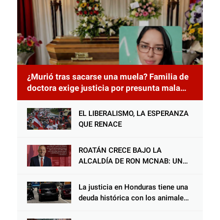
¿Murió tras sacarse una muela? Familia de
doctora exige justicia por presunta mala
práctica odontológica
EL LIBERALISMO, LA ESPERANZA
QUE RENACE
ROATÁN CRECE BAJO LA
ALCALDÍA DE RON MCNAB: UN
GESTOR ALIADO DE LA
COMUNIDAD Y DEL PARTIDO
La justicia en Honduras tiene una
LIBERAL
deuda histórica con los animales,
y negarse a castigar con todo el
peso de la ley al responsable de