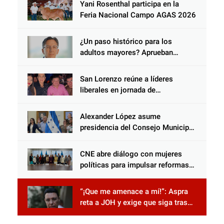
Yani Rosenthal participa en la
Choloma es consolidar un Estado
Feria Nacional Campo AGAS 2026
que protege al verdugo y
abandona al inocente.
¿Un paso histórico para los
adultos mayores? Aprueban
reforma impulsada por el diputado
Salomón Nazar para fortalecer su
San Lorenzo reúne a líderes
protección en Honduras
liberales en jornada de
acercamiento y unidad
Alexander López asume
presidencia del Consejo Municipal
Censal de El Progreso para el
Censo Nacional 2026
CNE abre diálogo con mujeres
políticas para impulsar reformas
electorales
“¡Que me amenace a mí!”: Aspra
reta a JOH y exige que siga tras
las rejas