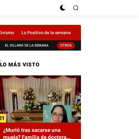
Civismo
Lo Positivo de la semana
EL VILLANO DE LA SEMANA
OTROS
LO MÁS VISTO
¿Murió tras sacarse una
muela? Familia de doctora