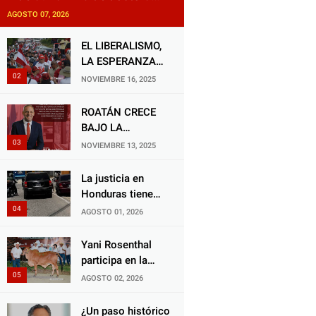
exige justicia por presunta
AGOSTO 07, 2026
mala práctica odontológica
EL LIBERALISMO,
LA ESPERANZA
QUE RENACE
NOVIEMBRE 16, 2025
ROATÁN CRECE
BAJO LA
ALCALDÍA DE RON
NOVIEMBRE 13, 2025
MCNAB: UN
GESTOR ALIADO
La justicia en
DE LA
Honduras tiene
COMUNIDAD Y
una deuda
AGOSTO 01, 2026
DEL PARTIDO
histórica con los
LIBERAL
animales, y
Yani Rosenthal
negarse a castigar
participa en la
con todo el peso
Feria Nacional
AGOSTO 02, 2026
de la ley al
Campo AGAS
responsable de
2026
¿Un paso histórico