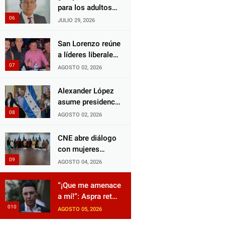
Choloma es
para los adultos
consolidar un
mayores?
JULIO 29, 2026
Estado que
Aprueban reforma
protege al verdugo
impulsada por el
San Lorenzo reúne
y abandona al
diputado Salomón
a líderes liberales
inocente.
Nazar para
en jornada de
AGOSTO 02, 2026
fortalecer su
acercamiento y
protección en
unidad
Alexander López
Honduras
asume presidencia
del Consejo
AGOSTO 02, 2026
Municipal Censal
de El Progreso
CNE abre diálogo
para el Censo
con mujeres
Nacional 2026
políticas para
AGOSTO 04, 2026
impulsar reformas
electorales
“¡Que me amenace
a mí!”: Aspra reta
a JOH y exige que
AGOSTO 05, 2026
siga tras las rejas