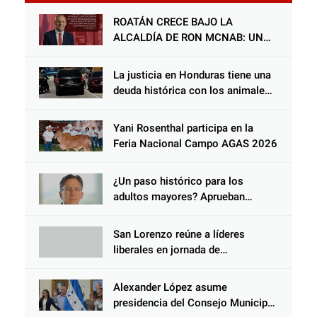
ROATÁN CRECE BAJO LA
ALCALDÍA DE RON MCNAB: UN
GESTOR ALIADO DE LA
COMUNIDAD Y DEL PARTIDO
La justicia en Honduras tiene una
LIBERAL
deuda histórica con los animales,
y negarse a castigar con todo el
peso de la ley al responsable de
Yani Rosenthal participa en la
Choloma es consolidar un Estado
Feria Nacional Campo AGAS 2026
que protege al verdugo y
abandona al inocente.
¿Un paso histórico para los
adultos mayores? Aprueban
reforma impulsada por el diputado
Salomón Nazar para fortalecer su
San Lorenzo reúne a líderes
protección en Honduras
liberales en jornada de
acercamiento y unidad
Alexander López asume
presidencia del Consejo Municipal