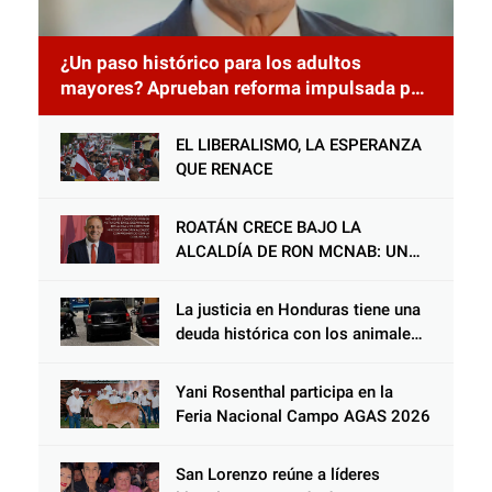
¿Un paso histórico para los adultos
mayores? Aprueban reforma impulsada por
el diputado Salomón Nazar para fortalecer
su protección en Honduras
EL LIBERALISMO, LA ESPERANZA
QUE RENACE
ROATÁN CRECE BAJO LA
ALCALDÍA DE RON MCNAB: UN
GESTOR ALIADO DE LA
COMUNIDAD Y DEL PARTIDO
La justicia en Honduras tiene una
LIBERAL
deuda histórica con los animales,
y negarse a castigar con todo el
peso de la ley al responsable de
Yani Rosenthal participa en la
Choloma es consolidar un Estado
Feria Nacional Campo AGAS 2026
que protege al verdugo y
abandona al inocente.
San Lorenzo reúne a líderes