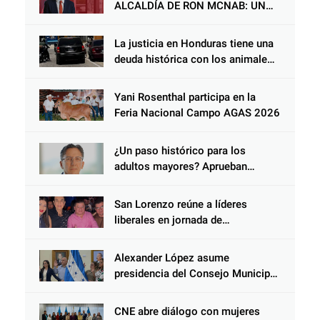
ALCALDÍA DE RON MCNAB: UN
GESTOR ALIADO DE LA
COMUNIDAD Y DEL PARTIDO
La justicia en Honduras tiene una
LIBERAL
deuda histórica con los animales,
y negarse a castigar con todo el
peso de la ley al responsable de
Yani Rosenthal participa en la
Choloma es consolidar un Estado
Feria Nacional Campo AGAS 2026
que protege al verdugo y
abandona al inocente.
¿Un paso histórico para los
adultos mayores? Aprueban
reforma impulsada por el diputado
Salomón Nazar para fortalecer su
San Lorenzo reúne a líderes
protección en Honduras
liberales en jornada de
acercamiento y unidad
Alexander López asume
presidencia del Consejo Municipal
Censal de El Progreso para el
Censo Nacional 2026
CNE abre diálogo con mujeres