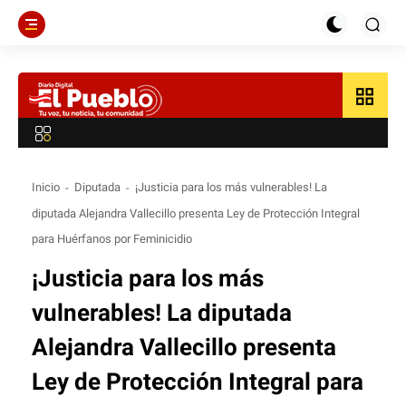
grid_view
Inicio
Diputada
¡Justicia para los más vulnerables! La
diputada Alejandra Vallecillo presenta Ley de Protección Integral
para Huérfanos por Feminicidio
¡Justicia para los más
vulnerables! La diputada
Alejandra Vallecillo presenta
Ley de Protección Integral para