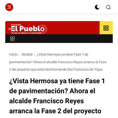
grid_view
Inicio
Alcalde
¿Vista Hermosa ya tiene Fase 1 de
pavimentación? Ahora el alcalde Francisco Reyes arranca la Fase
2 del proyecto que está transformando San Francisco de Yojoa
¿Vista Hermosa ya tiene Fase 1
de pavimentación? Ahora el
alcalde Francisco Reyes
arranca la Fase 2 del proyecto