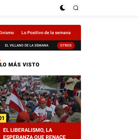
Civismo
Lo Positivo de la semana
EL VILLANO DE LA SEMANA
OTROS
LO MÁS VISTO
EL LIBERALISMO, LA
ESPERANZA QUE RENACE