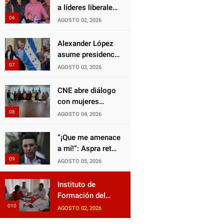
diputado Salomón
a líderes liberales
inocente.
Nazar para
en jornada de
AGOSTO 02, 2026
fortalecer su
acercamiento y
protección en
unidad
Alexander López
Honduras
asume presidencia
del Consejo
AGOSTO 02, 2026
Municipal Censal
de El Progreso
CNE abre diálogo
para el Censo
con mujeres
Nacional 2026
políticas para
AGOSTO 04, 2026
impulsar reformas
electorales
“¡Que me amenace
a mí!”: Aspra reta
a JOH y exige que
AGOSTO 05, 2026
siga tras las rejas
Instituto de
Formación del
Partido Liberal
AGOSTO 02, 2026
fortalece