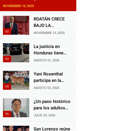
NOVIEMBRE 16, 2025
ROATÁN CRECE
BAJO LA
ALCALDÍA DE RON
NOVIEMBRE 13, 2025
MCNAB: UN
GESTOR ALIADO
La justicia en
DE LA
Honduras tiene
COMUNIDAD Y
una deuda
AGOSTO 01, 2026
DEL PARTIDO
histórica con los
LIBERAL
animales, y
Yani Rosenthal
negarse a castigar
participa en la
con todo el peso
Feria Nacional
AGOSTO 02, 2026
de la ley al
Campo AGAS
responsable de
2026
¿Un paso histórico
Choloma es
para los adultos
consolidar un
mayores?
JULIO 29, 2026
Estado que
Aprueban reforma
protege al verdugo
impulsada por el
San Lorenzo reúne
y abandona al